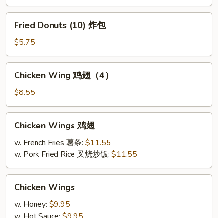
炸
干
Fried
Fried Donuts (10) 炸包
贝
Donuts
(10)
$5.75
炸
包
Chicken
Chicken Wing 鸡翅（4）
Wing
鸡
$8.55
翅
（4）
Chicken
Chicken Wings 鸡翅
Wings
鸡
w. French Fries 薯条:
$11.55
翅
w. Pork Fried Rice 叉烧炒饭:
$11.55
Chicken
Chicken Wings
Wings
w. Honey:
$9.95
w. Hot Sauce:
$9.95