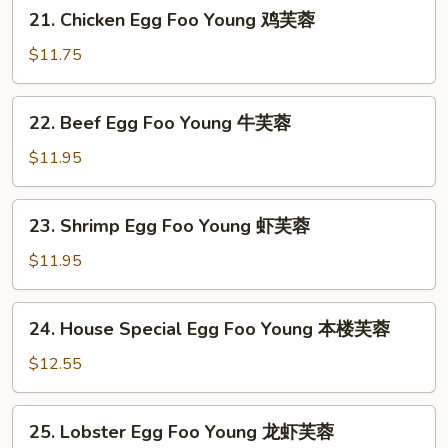
21.
21. Chicken Egg Foo Young 鸡芙蓉
Young
Chicken
叉
Egg
$11.75
烧
Foo
芙
Young
22.
蓉
22. Beef Egg Foo Young 牛芙蓉
鸡
Beef
芙
Egg
$11.95
蓉
Foo
Young
23.
23. Shrimp Egg Foo Young 虾芙蓉
牛
Shrimp
芙
Egg
$11.95
蓉
Foo
Young
24.
24. House Special Egg Foo Young 本楼芙蓉
虾
House
芙
Special
$12.55
蓉
Egg
Foo
25.
25. Lobster Egg Foo Young 龙虾芙蓉
Young
Lobster