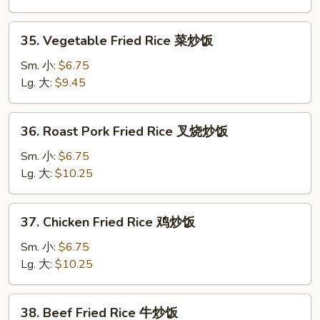
净
炒
35.
35. Vegetable Fried Rice 菜炒饭
饭
Vegetable
Fried
Sm. 小:
$6.75
Rice
Lg. 大:
$9.45
菜
炒
36.
36. Roast Pork Fried Rice 叉烧炒饭
饭
Roast
Pork
Sm. 小:
$6.75
Fried
Lg. 大:
$10.25
Rice
叉
37.
37. Chicken Fried Rice 鸡炒饭
烧
Chicken
炒
Fried
Sm. 小:
$6.75
饭
Rice
Lg. 大:
$10.25
鸡
炒
38.
38. Beef Fried Rice 牛炒饭
饭
Beef