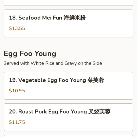
Fun
米
龙
粉
18.
18. Seafood Mei Fun 海鲜米粉
虾
Seafood
米
Mei
$13.55
粉
Fun
海
鲜
Egg Foo Young
米
Served with White Rice and Gravy on the Side
粉
19.
19. Vegetable Egg Foo Young 菜芙蓉
Vegetable
Egg
$10.95
Foo
Young
20.
20. Roast Pork Egg Foo Young 叉烧芙蓉
菜
Roast
芙
Pork
$11.75
蓉
Egg
Foo