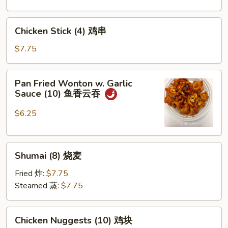
角
牛
串
Chicken
Chicken Stick (4) 鸡串
Stick
(4)
$7.75
鸡
串
Pan
Pan Fried Wonton w. Garlic
Fried
Sauce (10) 鱼香云吞
Wonton
w.
$6.25
Garlic
Sauce
Shumai
(10)
Shumai (8) 烧麦
(8)
鱼
烧
香
Fried 炸:
$7.75
麦
云
Steamed 蒸:
$7.75
吞
Chicken
Chicken Nuggests (10) 鸡块
Nuggests