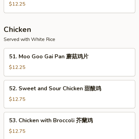
with
$12.25
Garlic
Sauce
鱼
Chicken
香
肉
Served with White Rice
51.
51. Moo Goo Gai Pan 蘑菇鸡片
Moo
Goo
$12.25
Gai
Pan
52.
52. Sweet and Sour Chicken 甜酸鸡
蘑
Sweet
菇
and
$12.75
鸡
Sour
片
Chicken
53.
53. Chicken with Broccoli 芥蘭鸡
甜
Chicken
酸
with
$12.75
鸡
Broccoli