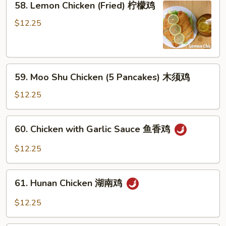
58. Lemon Chicken (Fried) 柠檬鸡
腰
Lemon
果
Chicken
$12.25
鸡
(Fried)
柠
檬
59.
鸡
59. Moo Shu Chicken (5 Pancakes) 木须鸡
Moo
Shu
$12.25
Chicken
(5
60.
60. Chicken with Garlic Sauce 鱼香鸡
Pancakes)
Chicken
木
with
$12.25
须
Garlic
鸡
Sauce
61.
鱼
61. Hunan Chicken 湖南鸡
Hunan
香
Chicken
$12.25
鸡
湖
南