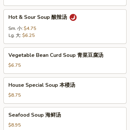
饭
汤
Hot
Hot & Sour Soup 酸辣汤
&
Sour
Sm. 小:
$4.75
Soup
Lg. 大:
$6.25
酸
辣
Vegetable
汤
Vegetable Bean Curd Soup 青菜豆腐汤
Bean
Curd
$6.75
Soup
青
House
House Special Soup 本楼汤
菜
Special
豆
Soup
$8.75
腐
本
汤
楼
Seafood
Seafood Soup 海鲜汤
汤
Soup
海
$8.95