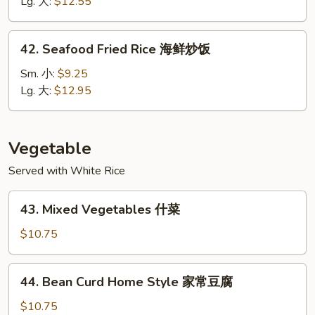
Rice
Lg. 大:
$12.55
龙
虾
42.
42. Seafood Fried Rice 海鲜炒饭
炒
Seafood
饭
Fried
Sm. 小:
$9.25
Rice
Lg. 大:
$12.95
海
鲜
炒
Vegetable
饭
Served with White Rice
43.
43. Mixed Vegetables 什菜
Mixed
Vegetables
$10.75
什
菜
44.
44. Bean Curd Home Style 家常豆腐
Bean
Curd
$10.75