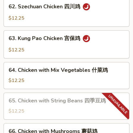
62.
鸡
62. Szechuan Chicken 四川鸡
Szechuan
Chicken
$12.25
四
川
63.
鸡
63. Kung Pao Chicken 宫保鸡
Kung
Pao
$12.25
Chicken
宫
64.
保
64. Chicken with Mix Vegetables 什菜鸡
Chicken
鸡
with
$12.25
Mix
Vegetables
65.
65. Chicken with String Beans 四季豆鸡
什
Chicken
菜
with
$12.25
鸡
String
Beans
66.
66. Chicken with Mushrooms 蘑菇鸡
四