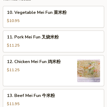
10.
10. Vegetable Mei Fun 菜米粉
Vegetable
Mei
$10.95
Fun
菜
11.
11. Pork Mei Fun 叉烧米粉
米
Pork
粉
Mei
$11.25
Fun
叉
12.
12. Chicken Mei Fun 鸡米粉
烧
Chicken
米
Mei
$11.25
粉
Fun
鸡
米
13.
粉
13. Beef Mei Fun 牛米粉
Beef
Mei
$11.95