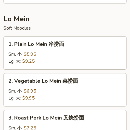
鲜
汤
Lo Mein
Soft Noodles
1.
1. Plain Lo Mein 净捞面
Plain
Lo
Sm. 小:
$5.95
Mein
Lg. 大:
$9.25
净
捞
2.
2. Vegetable Lo Mein 菜捞面
面
Vegetable
Lo
Sm. 小:
$6.95
Mein
Lg. 大:
$9.95
菜
捞
3.
3. Roast Pork Lo Mein 叉烧捞面
面
Roast
Pork
Sm. 小:
$7.25