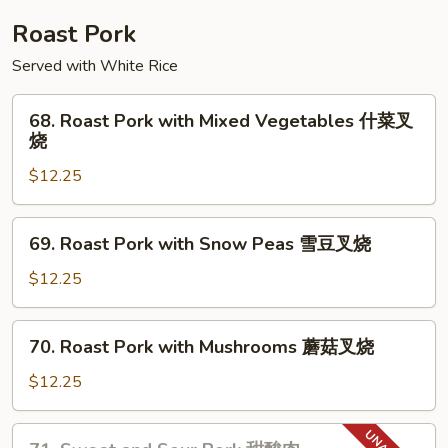
豆
Roast Pork
腐
Served with White Rice
68.
68. Roast Pork with Mixed Vegetables 什菜叉
Roast
烧
Pork
$12.25
with
Mixed
Vegetables
69.
69. Roast Pork with Snow Peas 雪豆叉烧
什
Roast
菜
Pork
$12.25
叉
with
烧
Snow
70.
70. Roast Pork with Mushrooms 蘑菇叉烧
Peas
Roast
雪
Pork
$12.25
豆
with
叉
Mushrooms
71.
烧