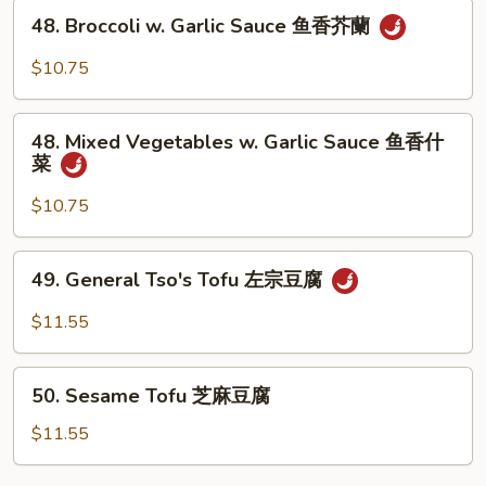
(5
48.
48. Broccoli w. Garlic Sauce 鱼香芥蘭
Pancakes)
Broccoli
木
w.
$10.75
须
Garlic
菜
Sauce
48.
鱼
48. Mixed Vegetables w. Garlic Sauce 鱼香什
Mixed
菜
香
Vegetables
芥
w.
$10.75
蘭
Garlic
Sauce
49.
49. General Tso's Tofu 左宗豆腐
鱼
General
香
Tso's
$11.55
什
Tofu
菜
左
50.
宗
50. Sesame Tofu 芝麻豆腐
Sesame
豆
Tofu
$11.55
腐
芝
麻