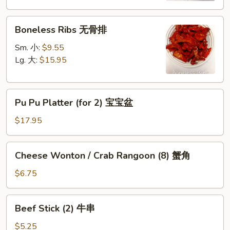
Boneless
Boneless Ribs 无骨排
Ribs
无
Sm. 小:
$9.55
骨
Lg. 大:
$15.95
排
Pu
Pu Pu Platter (for 2) 宝宝盆
Pu
Platter
$17.95
(for
2)
Cheese
Cheese Wonton / Crab Rangoon (8) 蟹角
宝
Wonton
宝
/
$6.75
盆
Crab
Rangoon
Beef
Beef Stick (2) 牛串
(8)
Stick
蟹
(2)
$5.25