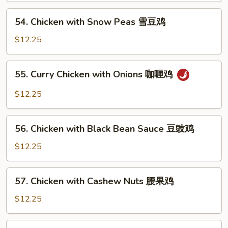
芥
54.
54. Chicken with Snow Peas 雪豆鸡
蘭
Chicken
鸡
with
$12.25
Snow
Peas
55.
55. Curry Chicken with Onions 咖喱鸡
雪
Curry
豆
Chicken
$12.25
鸡
with
Onions
56.
咖
56. Chicken with Black Bean Sauce 豆豉鸡
Chicken
喱
with
$12.25
鸡
Black
Bean
57.
57. Chicken with Cashew Nuts 腰果鸡
Sauce
Chicken
豆
with
$12.25
豉
Cashew
鸡
Nuts
58.