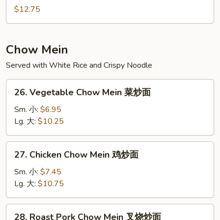
本
Egg
$12.75
楼
Foo
芙
Young
蓉
龙
Chow Mein
虾
Served with White Rice and Crispy Noodle
芙
蓉
26.
26. Vegetable Chow Mein 菜炒面
Vegetable
Chow
Sm. 小:
$6.95
Mein
Lg. 大:
$10.25
菜
炒
27.
27. Chicken Chow Mein 鸡炒面
面
Chicken
Chow
Sm. 小:
$7.45
Mein
Lg. 大:
$10.75
鸡
炒
28.
28. Roast Pork Chow Mein 叉烧炒面
面