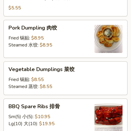
Wonton
虾
(10)
$5.55
炸
云
Pork
Pork Dumpling 肉饺
吞
Dumpling
肉
Fried 锅贴:
$8.95
饺
Steamed 水饺:
$8.95
Vegetable
Vegetable Dumplings 菜饺
Dumplings
菜
Fried 锅贴:
$8.55
饺
Steamed 蒸饺:
$8.55
BBQ
BBQ Spare Ribs 排骨
Spare
Ribs
Sm(5) 小(5):
$10.95
排
Lg(10) 大(10):
$19.95
骨