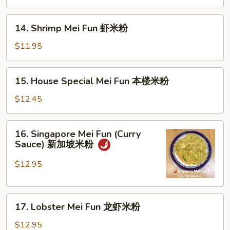
Fun
牛
14.
14. Shrimp Mei Fun 虾米粉
米
Shrimp
粉
Mei
$11.95
Fun
虾
15.
15. House Special Mei Fun 本楼米粉
米
House
粉
Special
$12.45
Mei
Fun
16.
16. Singapore Mei Fun (Curry
本
Singapore
Sauce) 新加坡米粉
楼
Mei
米
Fun
$12.95
粉
(Curry
Sauce)
17.
新
17. Lobster Mei Fun 龙虾米粉
Lobster
加
Mei
坡
$12.95