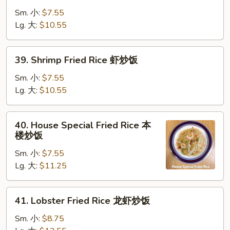
Fried
Sm. 小:
$7.55
Rice
Lg. 大:
$10.55
牛
炒
39.
39. Shrimp Fried Rice 虾炒饭
饭
Shrimp
Fried
Sm. 小:
$7.55
Rice
Lg. 大:
$10.55
虾
炒
40.
40. House Special Fried Rice 本
饭
House
楼炒饭
Special
Sm. 小:
$7.55
Fried
Lg. 大:
$11.25
Rice
本
楼
41.
41. Lobster Fried Rice 龙虾炒饭
炒
Lobster
饭
Fried
Sm. 小:
$8.75