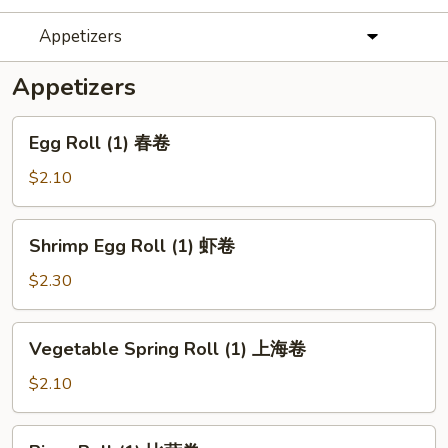
Appetizers
Appetizers
Egg
Egg Roll (1) 春卷
Roll
(1)
$2.10
春
卷
Shrimp
Shrimp Egg Roll (1) 虾卷
Egg
Roll
$2.30
(1)
虾
Vegetable
Vegetable Spring Roll (1) 上海卷
卷
Spring
Roll
$2.10
(1)
上
Pizza