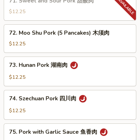
71. Sweet and Sour Pork 甜酸肉
蘑
Sweet
菇
and
$12.25
叉
Sour
烧
Pork
72.
72. Moo Shu Pork (5 Pancakes) 木须肉
甜
Moo
酸
Shu
$12.25
肉
Pork
(5
73.
73. Hunan Pork 湖南肉
Pancakes)
Hunan
木
Pork
$12.25
须
湖
肉
南
74.
肉
74. Szechuan Pork 四川肉
Szechuan
Pork
$12.25
四
川
75.
肉
75. Pork with Garlic Sauce 鱼香肉
Pork