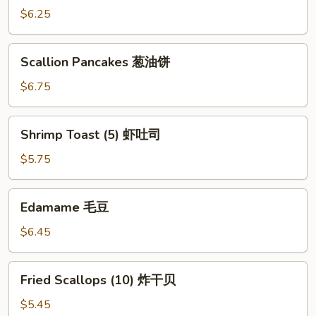
(10)
$6.25
鸡
块
Scallion
Scallion Pancakes 葱油饼
Pancakes
葱
$6.75
油
饼
Shrimp
Shrimp Toast (5) 虾吐司
Toast
(5)
$5.75
虾
吐
Edamame
Edamame 毛豆
司
毛
豆
$6.45
Fried
Fried Scallops (10) 炸干贝
Scallops
(10)
$5.45