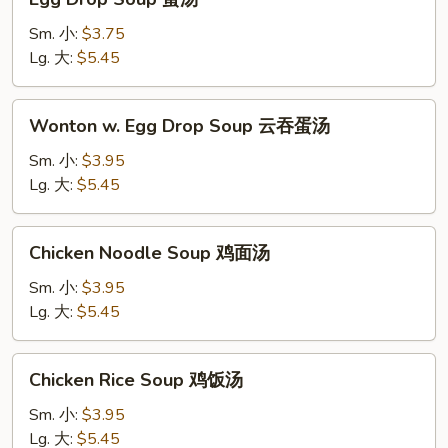
Drop
Soup
Sm. 小:
$3.75
蛋
Lg. 大:
$5.45
汤
Wonton
Wonton w. Egg Drop Soup 云吞蛋汤
w.
Egg
Sm. 小:
$3.95
Drop
Lg. 大:
$5.45
Soup
云
Chicken
Chicken Noodle Soup 鸡面汤
吞
Noodle
蛋
Soup
Sm. 小:
$3.95
汤
鸡
Lg. 大:
$5.45
面
汤
Chicken
Chicken Rice Soup 鸡饭汤
Rice
Soup
Sm. 小:
$3.95
鸡
Lg. 大:
$5.45