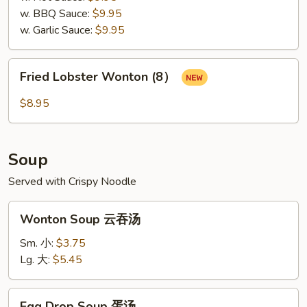
w. BBQ Sauce:
$9.95
w. Garlic Sauce:
$9.95
Fried
Fried Lobster Wonton (8）
Lobster
Wonton
$8.95
(8）
Soup
Served with Crispy Noodle
Wonton
Wonton Soup 云吞汤
Soup
云
Sm. 小:
$3.75
吞
Lg. 大:
$5.45
汤
Egg
Egg Drop Soup 蛋汤