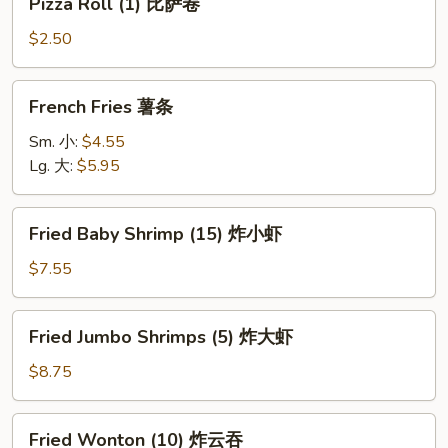
Pizza Roll (1) 比萨卷
海
Roll
卷
(1)
$2.50
比
萨
French
French Fries 薯条
卷
Fries
薯
Sm. 小:
$4.55
条
Lg. 大:
$5.95
Fried
Fried Baby Shrimp (15) 炸小虾
Baby
Shrimp
$7.55
(15)
炸
Fried
Fried Jumbo Shrimps (5) 炸大虾
小
Jumbo
虾
Shrimps
$8.75
(5)
炸
Fried
Fried Wonton (10) 炸云吞
大